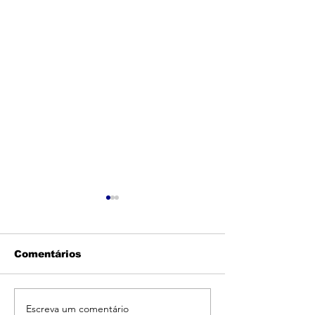
Comentários
Escreva um comentário
Afinal de contas, o
A história do 